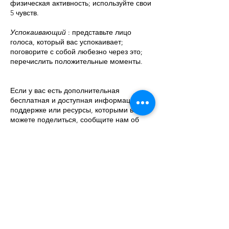
физическая активность; используйте свои
5 чувств.
Успокаивающий
: представьте лицо
голоса, который вас успокаивает;
поговорите с собой любезно через это;
перечислить положительные моменты.
Если у вас есть дополнительная
бесплатная и доступная информация о
поддержке или ресурсы, которыми вы
можете поделиться, сообщите нам об
этом через нашу контактную страницу.
Мы приносим свои извинения, но сейчас
у нас есть только англоязычная
поддержка, цель состоит в том, чтобы
информация и ресурсы были доступны
на нескольких языках, а также на
глобальных страницах, насколько это
возможно. Мы проводим комплексную
проверку всех представленных
материалов для проверки.