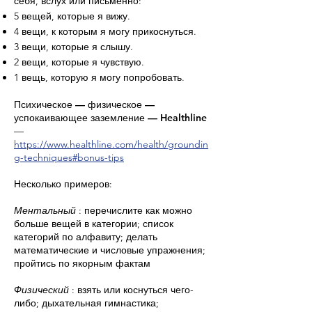
себя, вслух или письменно:
5 вещей, которые я вижу.
4 вещи, к которым я могу прикоснуться.
3 вещи, которые я слышу.
2 вещи, которые я чувствую.
1 вещь, которую я могу попробовать.
Психическое — физическое —
успокаивающее заземление — Healthline
—
https://www.healthline.com/health/groundin
g-techniques#bonus-tips
Несколько примеров:
Ментальный
: перечислите как можно
больше вещей в категории; список
категорий по алфавиту; делать
математические и числовые упражнения;
пройтись по якорным фактам
Физический
: взять или коснуться чего-
либо; дыхательная гимнастика;