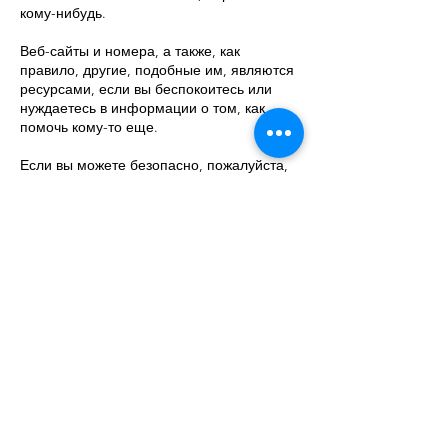
кому-нибудь.
Веб-сайты и номера, а также, как
правило, другие, подобные им, являются
ресурсами, если вы беспокоитесь или
нуждаетесь в информации о том, как
помочь кому-то еще.
Если вы можете безопасно, пожалуйста,
поделитесь и станьте этой связью для
кого-то еще.
Если у вас есть дополнительная
бесплатная и доступная информация о
поддержке или ресурсы, которыми вы
можете поделиться, сообщите нам об
этом через нашу контактную страницу.
Мы приносим свои извинения, но сейчас
у нас есть только англоязычная
поддержка, цель состоит в том, чтобы
информация и ресурсы были доступны
на нескольких языках, а также на