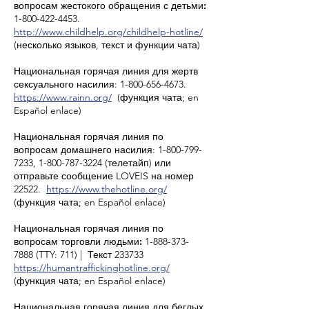
вопросам жестокого обращения с детьми:
1-800-422-4453.
http://www.childhelp.org/childhelp-hotline/
(несколько языков, текст и функции чата)
Национальная горячая линия для
жертв
сексуального насилия: 1-800-656-4673.
https://www.rainn.org/
(функция чата; en
Español enlace)
Национальная горячая линия по
вопросам домашнего насилия: 1-800-799-
7233, 1-800-787-3224 (телетайп) или
отправьте сообщение LOVEIS на номер
22522.
https://www.thehotline.org/
(функция чата; en Español enlace)
Национальная горячая линия по
вопросам торговли людьми:
1-888-373-
7888 (TTY: 711) |
Текст 233733
https://humantraffickinghotline.org/
(функция чата; en Español enlace)
Национальная горячая линия для беглых